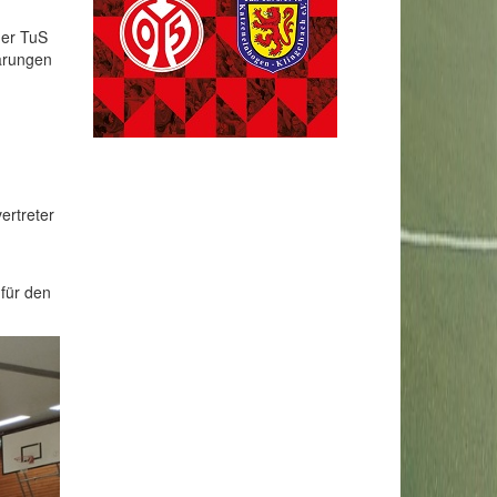
der TuS
aarungen
ertreter
für den