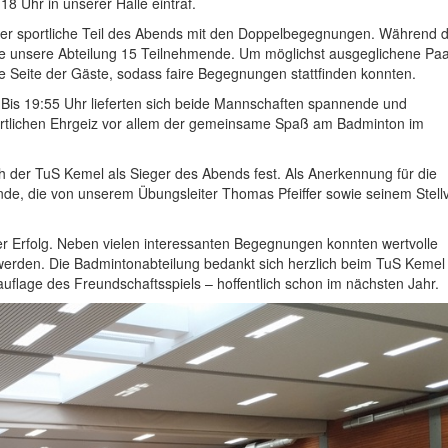
8 Uhr in unserer Halle eintraf.
r sportliche Teil des Abends mit den Doppelbegegnungen. Während 
llte unsere Abteilung 15 Teilnehmende. Um möglichst ausgeglichene P
ie Seite der Gäste, sodass faire Begegnungen stattfinden konnten.
is 19:55 Uhr lieferten sich beide Mannschaften spannende und
rtlichen Ehrgeiz vor allem der gemeinsame Spaß am Badminton im
h der TuS Kemel als Sieger des Abends fest. Als Anerkennung für die
unde, die von unserem Übungsleiter Thomas Pfeiffer sowie seinem Stellv
ller Erfolg. Neben vielen interessanten Begegnungen konnten wertvolle
rden. Die Badmintonabteilung bedankt sich herzlich beim TuS Kemel 
uflage des Freundschaftsspiels – hoffentlich schon im nächsten Jahr.