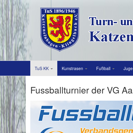
TuS KK
Kunstrasen
Fußball
Juge
Fussballturnier der VG Aa